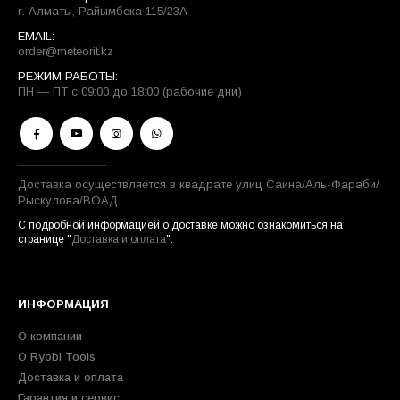
г. Алматы, Райымбека 115/23A
EMAIL:
order@meteorit.kz
РЕЖИМ РАБОТЫ:
ПН — ПТ с 09:00 до 18:00 (рабочие дни)
Доставка осуществляется в квадрате улиц Саина/Аль-Фараби/
Рыскулова/ВОАД.
С подробной информацией о доставке можно ознакомиться на
странице "
Доставка и оплата
".
ИНФОРМАЦИЯ
О компании
О Ryobi Tools
Доставка и оплата
Гарантия и сервис