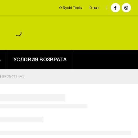
О Ryobi Tools
О нас
А
УСЛОВИЯ ВОЗВРАТА
 SB254T24A1