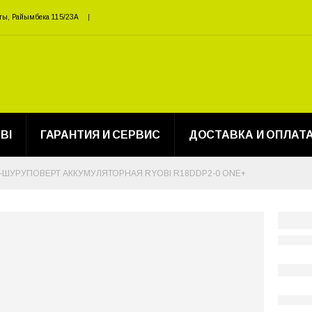
ты, Райымбека 115/23A
BI
ГАРАНТИЯ И СЕРВИС
ДОСТАВКА И ОПЛАТ
-ШУРУПОВЕРТ АККУМУЛЯТОРНАЯ RYOBI R18DDP2-0 ONE+