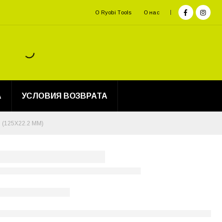
О Ryobi Tools
О нас
А
УСЛОВИЯ ВОЗВРАТА
(125Х22.2 ММ)