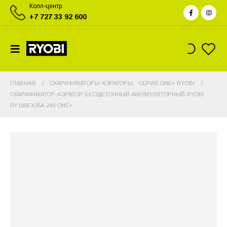
Колл-центр
+7 727 33 92 600
ГЛАВНАЯ
СКАРИФИКАТОРЫ-АЭРАТОРЫ
,
СЕРИЯ ONE+ RYOBI
СКАРИФИКАТОР-АЭРАТОР БЕСЩЕТОЧНЫЙ АККУМУЛЯТОРНЫЙ RYOBI
RY18SFX35A-240 ONE+