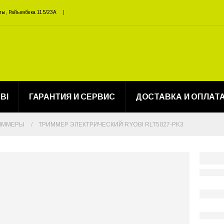
ты, Райымбека 115/23A
BI
ГАРАНТИЯ И СЕРВИС
ДОСТАВКА И ОПЛАТ
РИММЕРЫ
ТРИММЕР ЭЛЕКТРИЧЕСКИЙ RYOBI RLT5027-PK3