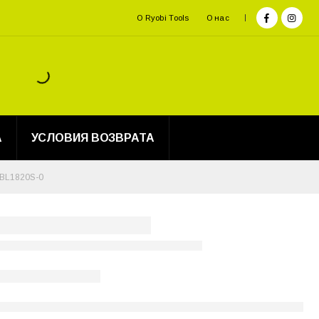
О Ryobi Tools
О нас
А
УСЛОВИЯ ВОЗВРАТА
BL1820S-0