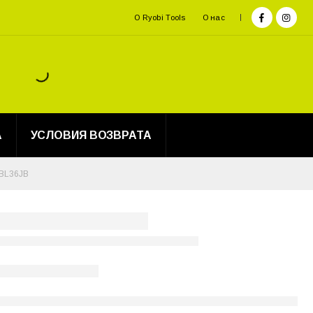
О Ryobi Tools
О нас
А
УСЛОВИЯ ВОЗВРАТА
BL36JB